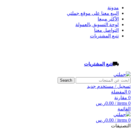
مدونة
البيع معنا على موقع جملتي
الأكثر مبيعا
لوحة التسويق بالعمولة
التواصل معنا
تتبع المشتريات
تتبع المشتريات
Search
تسجيل / مستخدم جديد
0
المفضلة
0
مقارنة
0
items
/
0.00
ر.س
القائمة
0
items
/
0.00
ر.س
التصنيفات