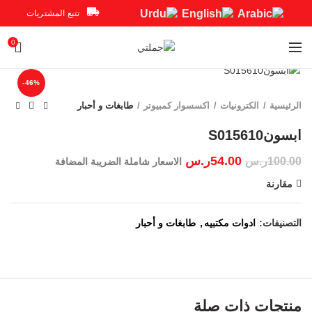
تتبع المشتريات
0
Click to enlarge
-46%
الرئيسية
الكترونيات
اكسسوار كمبيوتر
طابغات و أحبار
54.00
ر.س
100.00
ر.س
الاسعار شاملة الضريبة المضافة
مقارنة
التصنيفات:
ادوات مكتبيه
,
طابغات و أحبار
منتجات ذات صلة