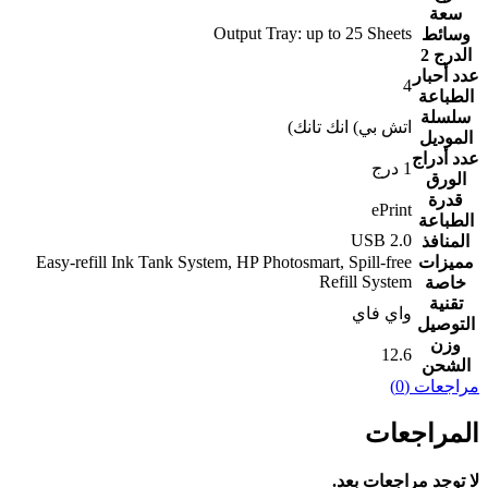
سعة
‎Output Tray: up to ‎25‎ Sheets‎
وسائط
الدرج 2
عدد أحبار
4
الطباعة
سلسلة
اتش بي) انك تانك)
الموديل
عدد أدراج
1 درج
الورق
قدرة
‎ePrint‎
الطباعة
‎USB ‎2‎.0‎‎
المنافذ
مميزات
‎Easy‎-‎refill Ink Tank System, HP Photosmart, Spill-free
Refill System‎
خاصة
تقنية
واي فاي
التوصيل
وزن
12.6
الشحن
مراجعات (0)
المراجعات
لا توجد مراجعات بعد.