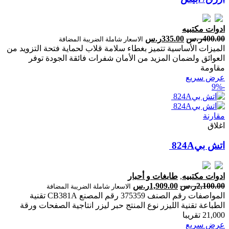
ادوات مكتبيه
400.00
ر.س
335.00
ر.س
الاسعار شاملة الضريبة المضافة
الميزات الأساسية تتميز بغطاء سلامة قلاب لحماية فتحة التزويد من
العوائق ولضمان المزيد من الأمان شفرات فائقة الجودة توفر
مقاومة
عرض سريع
-9%
مقارنة
اغلاق
اتش بي‎‎ ‎824‎A‎
ادوات مكتبيه
,
طابغات و أحبار
2,100.00
ر.س
1,909.00
ر.س
الاسعار شاملة الضريبة المضافة
المواصفات رقم الصنف 375359 رقم المصنع CB381A تقنية
الطباعة تقنية الليزر نوع المنتج حبر ليزر انتاجية الصفحات ‎ورقة
‎21‎,‎000‎ تقريبا‎
عرض سريع