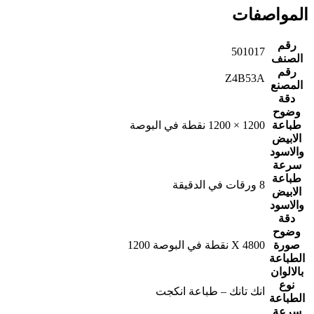
المواصفات
رقم
501017
الصنف
رقم
Z4B53A
المصنع
دقة
وضوح
طباعة
1200 × 1200 نقطة في البوصة
الابيض
والاسود
سرعة
طباعة
8 ورقات في الدقيقة
الابيض
والاسود
دقة
وضوح
صورة
4800 X نقطة في البوصة 1200
الطباعة
بالالوان
نوع
انك تانك – طباعة انكجت
الطباعة
سرعة