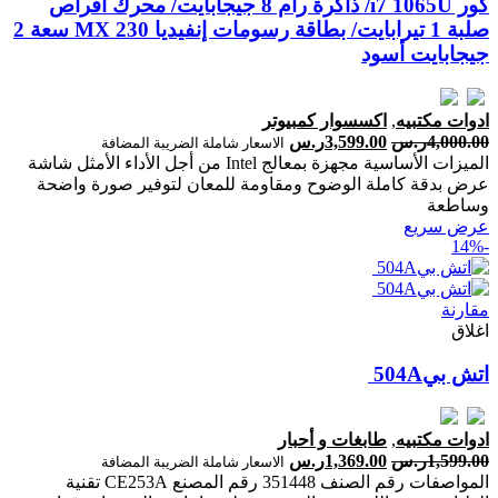
كور i7 1065U/ ذاكرة رام 8 جيجابايت/ محرك أقراص
صلبة 1 تيرابايت/ بطاقة رسومات إنفيديا MX 230 سعة 2
جيجابايت أسود
ادوات مكتبيه
,
اكسسوار كمبيوتر
4,000.00
ر.س
3,599.00
ر.س
الاسعار شاملة الضريبة المضافة
الميزات الأساسية مجهزة بمعالج Intel من أجل الأداء الأمثل شاشة
عرض بدقة كاملة الوضوح ومقاومة للمعان لتوفير صورة واضحة
وساطعة
عرض سريع
-14%
مقارنة
اغلاق
ادوات مكتبيه
,
طابغات و أحبار
1,599.00
ر.س
1,369.00
ر.س
الاسعار شاملة الضريبة المضافة
المواصفات رقم الصنف 351448 رقم المصنع CE253A تقنية