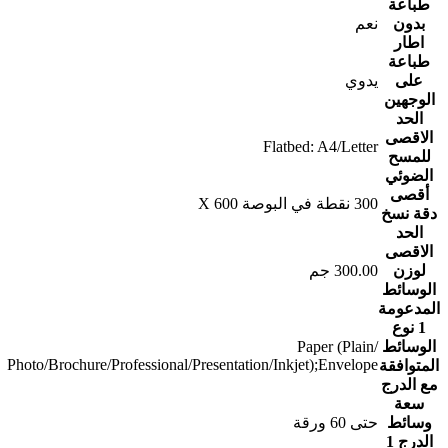
طباعة
بدون
نعم
اطار
طباعة
على
يدوي
الوجهين
الحد
الاقصى
Flatbed: A4/Letter
للمسح
الضوئي
أقصى
300 نقطة في البوصة X 600
دقة نسخ
الحد
الاقصى
لوزن
‎300.00 جم‎
الوسائط
المدعومة
1 نوع
الوسائط
‎Paper (Plain‎/‎
Photo/Brochure/Professional/Presentation/Inkjet);Envelope‎
المتوافقة
مع الدرج
سعة
وسائط
الدرج 1