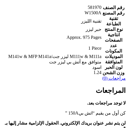
581970
رقم الصنف
W1500A
رقم المصنع
تقنية
تقنية الليزر
الطباعة
نوع المنتج
حبر ليزر
انتاجية
‎Approx. ‎975‎ Pages‎
الصفحات
عدد
‎1‎ Piece‎
المكونات
الموديلات
M111w & M111a ليزر جت/M141w & MFP M141a
المتوافقة
متوافق مع أتش بي ليزر جت
لون الحبر
اسود
1.24
وزن الشحن
مراجعات (0)
المراجعات
لا توجد مراجعات بعد.
كن أول من يقيم “‎‎اتش بي‎‎ ‎150‎A‎”
لن يتم نشر عنوان بريدك الإلكتروني.
الحقول الإلزامية مشار إليها بـ