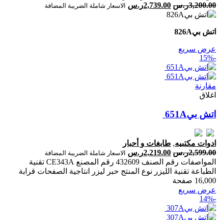
3,200.00
ر.س
2,739.00
ر.س
الاسعار شاملة الضريبة المضافة
اتش بي‎‎ ‎826‎A
عرض سريع
-15%
مقارنة
اغلاق
ادوات مكتبيه
,
طابغات و أحبار
2,599.00
ر.س
2,219.00
ر.س
الاسعار شاملة الضريبة المضافة
المواصفات رقم الصنف 432609 رقم المصنع CE343A تقنية
الطباعة تقنية الليزر نوع المنتج حبر ليزر انتاجية الصفحات ‎قرابة
16,000 صفحة‎
عرض سريع
-14%