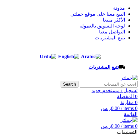
مدونة
البيع معنا على موقع جملتي
الأكثر مبيعا
لوحة التسويق بالعمولة
التواصل معنا
تتبع المشتريات
تتبع المشتريات
Search
تسجيل / مستخدم جديد
0
المفضلة
0
مقارنة
0
items
/
0.00
ر.س
القائمة
0
items
/
0.00
ر.س
التصنيفات