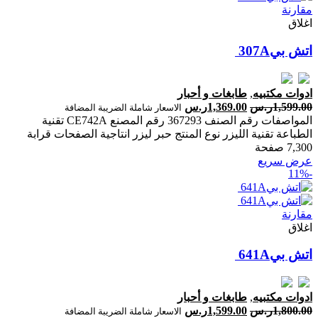
مقارنة
اغلاق
ادوات مكتبيه
,
طابغات و أحبار
1,599.00
ر.س
1,369.00
ر.س
الاسعار شاملة الضريبة المضافة
المواصفات رقم الصنف 367293 رقم المصنع CE742A تقنية
الطباعة تقنية الليزر نوع المنتج حبر ليزر انتاجية الصفحات ‎قرابة
7,300 صفحة‎
عرض سريع
-11%
مقارنة
اغلاق
ادوات مكتبيه
,
طابغات و أحبار
1,800.00
ر.س
1,599.00
ر.س
الاسعار شاملة الضريبة المضافة