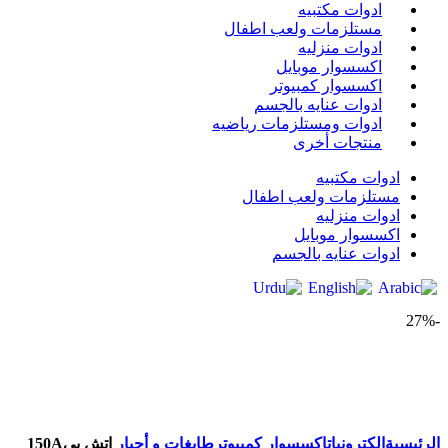
ادوات مكتبيه
مستلزمات ولعب اطفال
ادوات منزليه
اكسسوار موبايل
اكسسوار كمبيوتر
ادوات عنايه بالجسم
ادوات ومستلزمات رياضيه
منتجات أخرى
ادوات مكتبيه
مستلزمات ولعب اطفال
ادوات منزليه
اكسسوار موبايل
ادوات عنايه بالجسم
-27%
Click to enlarge
الرئيسية
الكترونيات
اكسسوار كمبيوتر
طابغات و أحبار
‎‎اتش بي‎‎ ‎150‎A‎