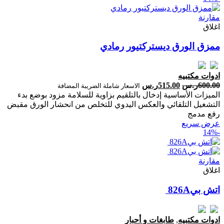
مقارنة
اغلاق
ممزق الورق ديستركتيور رمادي
ادوات مكتبيه
600.00
ر.س
515.00
ر.س
الاسعار شاملة الضريبة المضافة
الميزات الأساسية إدخال بالتلقيم بزاوية للسلامة مزود بوضع بدء
التشغيل التلقائي والعكس اليدوي للتخلص من انحشار الورق مقبض
رفع مدمج
عرض سريع
-14%
مقارنة
اغلاق
اتش بي‎‎ ‎826‎A
ادوات مكتبيه
,
طابغات و أحبار