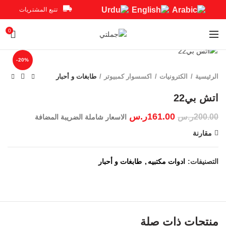
تتبع المشتريات
0
Click to enlarge
-20%
الرئيسية
الكترونيات
اكسسوار كمبيوتر
طابغات و أحبار
161.00
ر.س
200.00
ر.س
الاسعار شاملة الضريبة المضافة
مقارنة
التصنيفات:
ادوات مكتبيه
,
طابغات و أحبار
منتجات ذات صلة