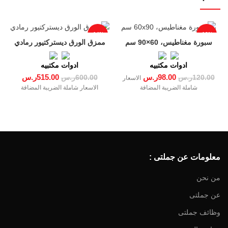
-14%
-18%
سبورة مغناطيس، 60×90 سم
ممزق الورق ديستركتيور رمادي
ادوات مكتبيه
ادوات مكتبيه
98.00
ر.س
515.00
ر.س
120.00
ر.س
600.00
ر.س
الاسعار
شاملة الضريبة المضافة
الاسعار شاملة الضريبة المضافة
معلومات عن جملتى :
من نحن
عن جملتى
وظائف جملتى