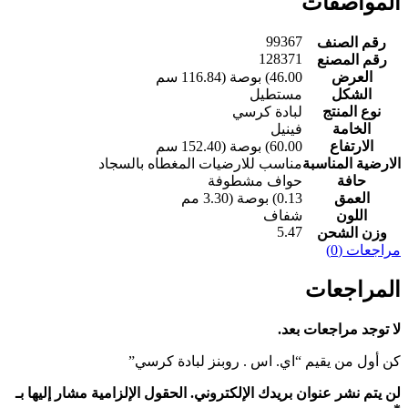
المواصفات
99367
رقم الصنف
128371
رقم المصنع
العرض
‎(46.00 بوصة (116.84 سم‎
الشكل
نوع المنتج
لبادة كرسي
الخامة
الارتفاع
‎(60.00 بوصة (152.40 سم‎
الارضية المناسبة
مناسب للارضيات المغطاه بالسجاد
حافة
حواف مشطوفة
العمق
‎(0.13 بوصة (3.30 مم‎
اللون
شفاف
5.47
وزن الشحن
مراجعات (0)
المراجعات
لا توجد مراجعات بعد.
كن أول من يقيم “‎‎اي. اس . روبنز‎‎ ‎لبادة كرسي‎”
لن يتم نشر عنوان بريدك الإلكتروني.
الحقول الإلزامية مشار إليها بـ