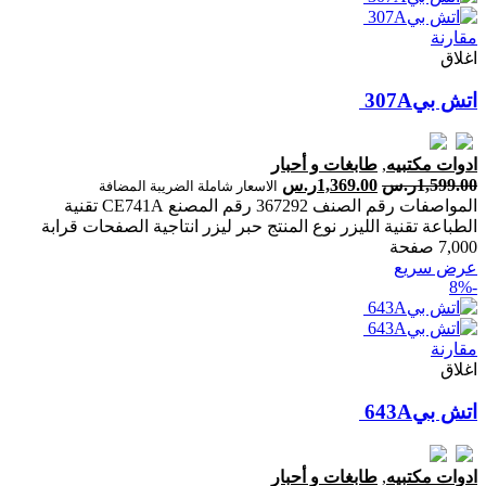
مقارنة
اغلاق
ادوات مكتبيه
,
طابغات و أحبار
1,599.00
ر.س
1,369.00
ر.س
الاسعار شاملة الضريبة المضافة
المواصفات رقم الصنف 367292 رقم المصنع CE741A تقنية
الطباعة تقنية الليزر نوع المنتج حبر ليزر انتاجية الصفحات ‎قرابة
7,000 صفحة‎
عرض سريع
-8%
مقارنة
اغلاق
ادوات مكتبيه
,
طابغات و أحبار