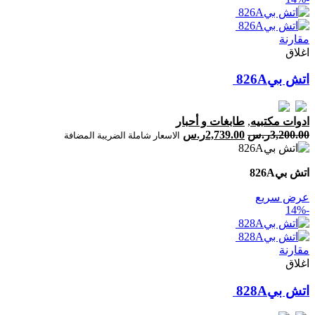
مقارنة
اغلاق
اتش بي‎‎ ‎826‎A
ادوات مكتبيه
,
طابغات و أحبار
3,200.00
ر.س
2,739.00
ر.س
الاسعار شاملة الضريبة المضافة
اتش بي‎‎ ‎826‎A
عرض سريع
-14%
مقارنة
اغلاق