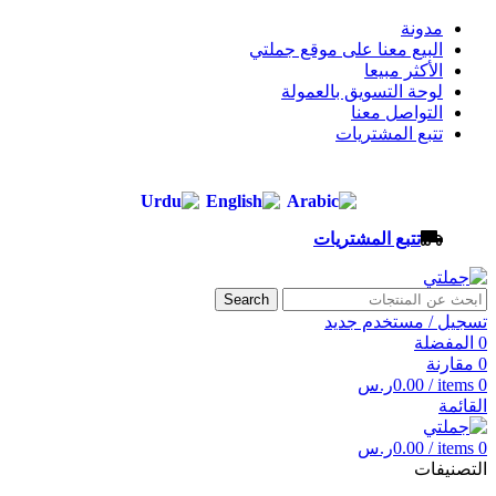
مدونة
البيع معنا على موقع جملتي
الأكثر مبيعا
لوحة التسويق بالعمولة
التواصل معنا
تتبع المشتريات
تتبع المشتريات
Search
تسجيل / مستخدم جديد
0
المفضلة
0
مقارنة
0
items
/
0.00
ر.س
القائمة
0
items
/
0.00
ر.س
التصنيفات