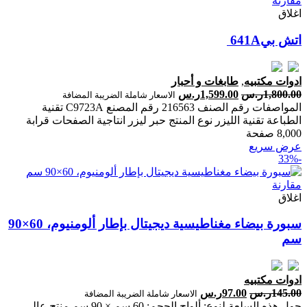
مقارنة
اغلاق
ادوات مكتبيه
,
طابغات و أحبار
1,800.00
ر.س
1,599.00
ر.س
الاسعار شاملة الضريبة المضافة
المواصفات رقم الصنف 216563 رقم المصنع C9723A تقنية
الطباعة تقنية الليزر نوع المنتج حبر ليزر انتاجية الصفحات ‎قرابة
8,000 صفحة‎
عرض سريع
-33%
مقارنة
اغلاق
سبورة بيضاء مغناطيسية ديجيتال بإطار ألومنيوم، 60×90
سم
ادوات مكتبيه
145.00
ر.س
97.00
ر.س
الاسعار شاملة الضريبة المضافة
حول هذه السلعة لنوع: ألواح الحجم: 60 سم × 90 سم منتج عالي