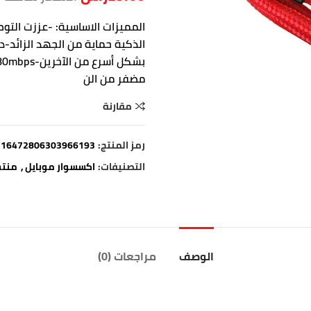
مضفر من الن
مقارنة
رمز المنتج:
.16472806303966193
التصنيفات:
اكسسوار موبايل
,
منتج
الوصف
مراجعات (0)