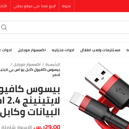
مدونة
البيع معنا على موقع جملتي
الأكث
ه
مستلزمات ولعب اطفال
ادوات منزليه
اكسسوار موبايل
ادوات ع
الرئيسية
اكسسوار موبايل
احمر
بيسوس كافيول
البيانات وكابل
29.00
ر.س
الاسعار شاملة 