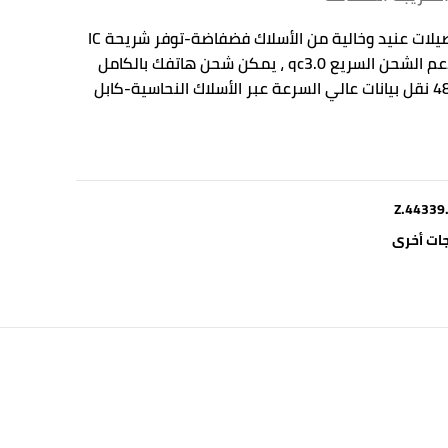
المميزات الاساسية: -عززت التوصيلات عنيد وخالية من الأسلاك فضفاضة-توفر شريحة IC
الذكية حماية من الجهد الزائد-دعم الشحن السريع qc3.0 ، يمكن شحن هاتفك بالكامل
بشكل أسرع من الآخرين-480mbps نقل بيانات عالي السرعة عبر الأسلاك النحاسية-كابل
Z.44339
ات أخرى