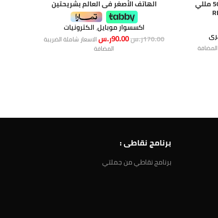
راف باور شاحن جداري قدرته 5000 مللي
الهاتف الأصغر فى العالم بشريحتين
اكسسوار موبايل
,
الكترونيات
رى
90.00
ر.س
170.00
ر.س
.00
الاسعار شاملة الضريبة
 المضافة
المضافة
برنامج نقاطى :
برنامج نقاطي من جملتي