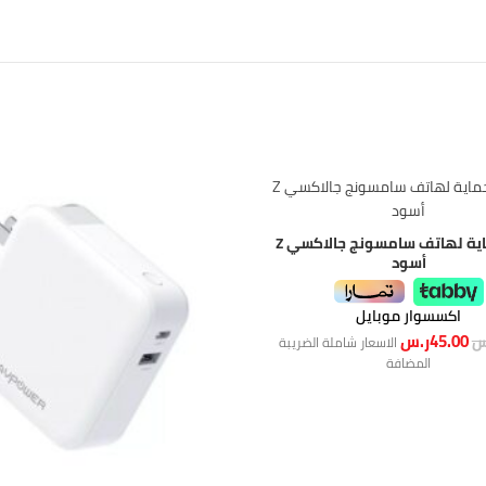
غطاء حماية لهاتف سامسونج جالاكسي Z
أسود
اكسسوار موبايل
45.00
ر.س
س
الاسعار شاملة الضريبة
المضافة