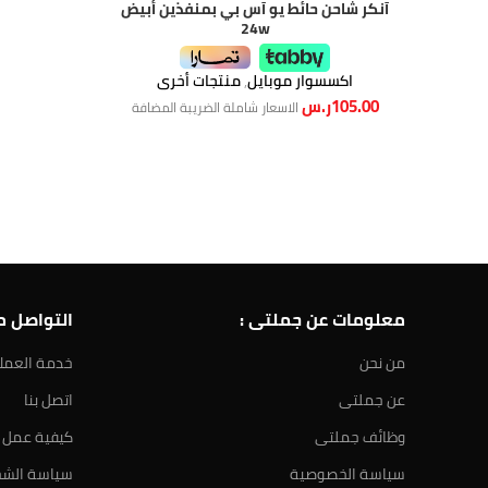
آنكر شاحن حائط يو آس بي بمنفذين أبيض
24w
اكسسوار موبايل
,
منتجات أخرى
105.00
ر.س
الاسعار شاملة الضريبة المضافة
معلومات عن جملتى :
التواصل مع
من نحن
خدمة العمل
عن جملتى
اتصل بنا
وظائف جملتى
كيفية عمل 
سياسة الخصوصية
سياسة الش