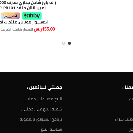
أمبير اثنان منفذ RP-PB101
اكسسوار موبايل
,
منتجات أخ
155.00
ر.س
الاسعار شاملة الضريبة
نا :
جملتي للبائعين :
اء
البيع معنا على جملتى
كيفية البيع على جملتى
طلب شراء
برنامج التسويق بالعمولة
حن
سياسة البيع