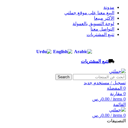
مدونة
البيع معنا على موقع جملتي
الأكثر مبيعا
لوحة التسويق بالعمولة
التواصل معنا
تتبع المشتريات
تتبع المشتريات
Search
تسجيل / مستخدم جديد
0
المفضلة
0
مقارنة
0
items
/
0.00
ر.س
القائمة
0
items
/
0.00
ر.س
التصنيفات