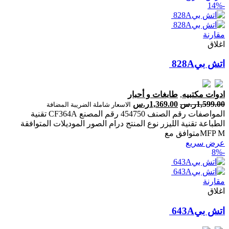
-14%
مقارنة
اغلاق
ادوات مكتبيه
,
طابغات و أحبار
1,599.00
ر.س
1,369.00
ر.س
الاسعار شاملة الضريبة المضافة
المواصفات رقم الصنف 454750 رقم المصنع CF364A تقنية
الطباعة تقنية الليزر نوع المنتج درام الصور الموديلات المتوافقة
MFP Mمتوافق مع
عرض سريع
-8%
مقارنة
اغلاق