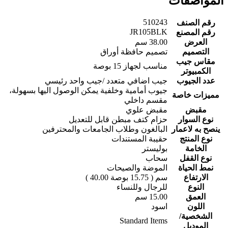
المواصفات
510243
رقم الصنف
JR105BLK
رقم المصنع
العرض
‎38.00 سم‎
التصميم
مقاس جيب
مناسب لجهاز 15 بوصة
الكمبيوتر
عدد الجيوب
‎جيوب أمامية وخلفية يمكن الوصول اليها بسهولة،
مميزات خاصة
مقسم داخلي‎
مقبض
مقبض علوي
نوع السوار
حزام كتف مبطن قابل للتعديل
ينصح به لاعمار
البالغون وطلاب الجامعات والمحترفين
نوع المنتج
حقيبة المستندات
الخامة
نوع القفل
سحاب
نمط الحياة
الموضة والصيحات
الارتفاع
النوع
للرجال وللنساء
العمق
‎15.00 سم‎
اللون
اسود
الشخصية/
Standard Items
الموديل