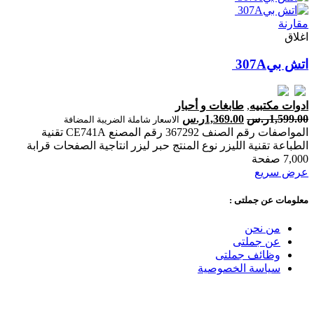
مقارنة
اغلاق
ادوات مكتبيه
,
طابغات و أحبار
1,599.00
ر.س
1,369.00
ر.س
الاسعار شاملة الضريبة المضافة
المواصفات رقم الصنف 367292 رقم المصنع CE741A تقنية
الطباعة تقنية الليزر نوع المنتج حبر ليزر انتاجية الصفحات ‎قرابة
7,000 صفحة‎
عرض سريع
معلومات عن جملتى :
من نحن
عن جملتى
وظائف جملتى
سياسة الخصوصية