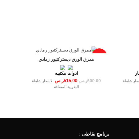
-14%
ممزق الورق ديستركتيور رمادي
ار
ادوات مكتبيه
515.00
ر.س
600.00
ر.س
عار شاملة
الاسعار شاملة
الضريبة المضافة
برنامج نقاطى :