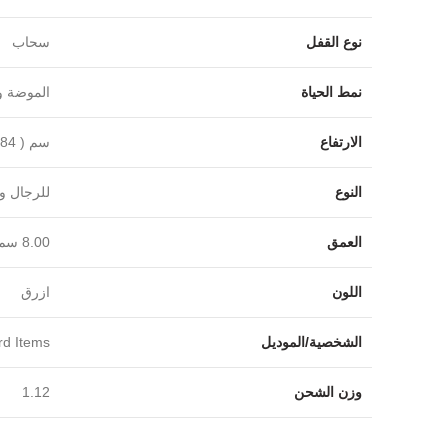
Instagram
نوع القفل
سحاب
YouTube
نمط الحياة
الموضة و
Email
الارتفاع
النوع
للرجال ول
العمق
‎8.00 سم‎
اللون
ازرق
الشخصية/الموديل
rd Items
وزن الشحن
1.12