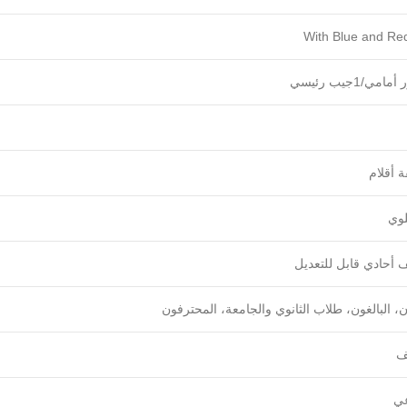
‎With Blue and Red
وي
 أحادي قابل للتعديل
، البالغون، طلاب الثانوي والجامعة، المحترفون
ف