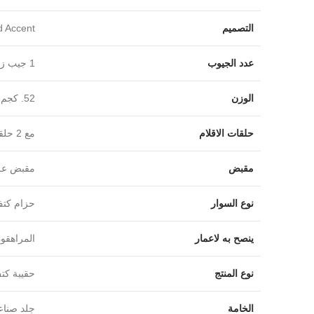
التصميم
 Accent‎
عدد الجيوب
‎1 جيب زر أمامي1‎/‎جيب رئيسي‎
الوزن
‎52. كجم‎
حلقات الاقلام
مع 2 حلقة أقلام
مقبض
مقبض عل
نوع السوار
حزام كتف
ينصح به لاعمار
المراهقون
نوع المنتج
حقيبة كت
Facebook
الخامة