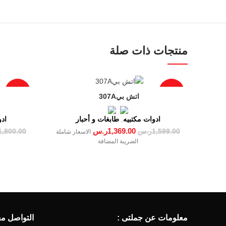
منتجات ذات صلة
-8%
-14%
ادوات مكتبيه
,
طابغات و أحبار
ادو
1,369.00
ر.س
1,599.00
ر.س
1,800.00
الاسعار شاملة
الضريبة المضافة
معلومات عن جملتى :
التواصل معن