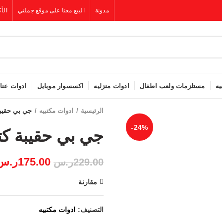
مدونة
البيع معنا على موقع جملتي
الأك
يه
مستلزمات ولعب اطفال
ادوات منزليه
اكسسوار موبايل
ادوات عنا
الرئيسية
ادوات مكتبيه
-24%
175.00
ر.س
229.00
ر.س
مقارنة
التصنيف:
ادوات مكتبيه