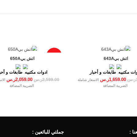
-21%
ات مكتبيه
,
طابغات و أحبار
ادوات مكتبيه
,
طابغات و أحب
1,659.00
ر.س
2,059.00
ر.س
ر.س
2,599.00
ر.س
الاسعار شاملة
الاس
الضريبة المضافة
الضريبة المضافة
ا :
جملتي للبائعين :