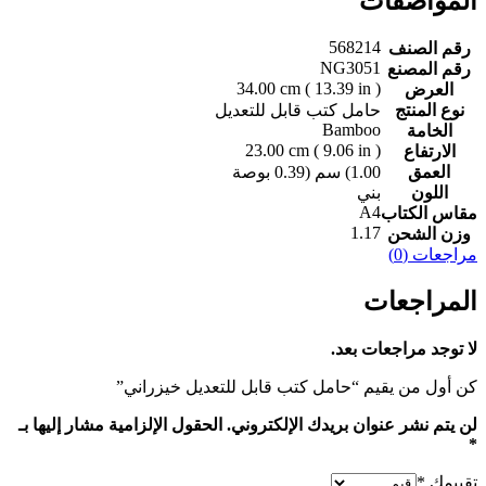
المواصفات
568214
رقم الصنف
NG3051
رقم المصنع
‎34‎.00‎ cm ( ‎13‎.39‎ in )‎
العرض
نوع المنتج
حامل كتب قابل للتعديل
‎Bamboo‎
الخامة
‎23‎.00‎ cm ( ‎9‎.06‎ in )‎
الارتفاع
العمق
‎(1.00 سم (0.39 بوصة‎
اللون
بني
‎A4‎‎
مقاس الكتاب
1.17
وزن الشحن
مراجعات (0)
المراجعات
لا توجد مراجعات بعد.
كن أول من يقيم “‎حامل كتب قابل للتعديل‎ ‎خيزراني‎”
لن يتم نشر عنوان بريدك الإلكتروني.
الحقول الإلزامية مشار إليها بـ
*
تقييمك
*