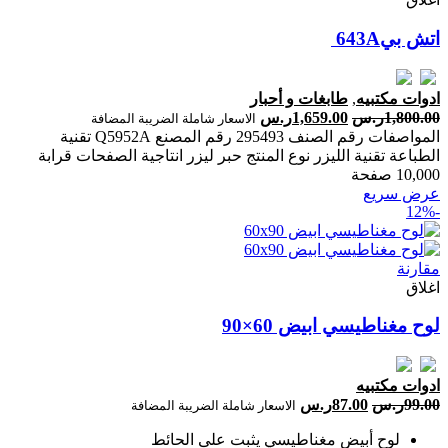
ادوات مكتبيه
,
طابغات و أحبار
1,800.00
ر.س
1,659.00
ر.س
الاسعار شاملة الضريبة المضافة
المواصفات رقم الصنف 295493 رقم المصنع Q5952A تقنية
الطباعة تقنية الليزر نوع المنتج حبر ليزر انتاجية الصفحات ‎قرابة
10,000 صفحة‎
عرض سريع
-12%
مقارنة
اغلاق
لوح مغناطيسي ابيض 60×90
ادوات مكتبيه
99.00
ر.س
87.00
ر.س
الاسعار شاملة الضريبة المضافة
لوح أبيض مغناطيسي يثبت على الحائط