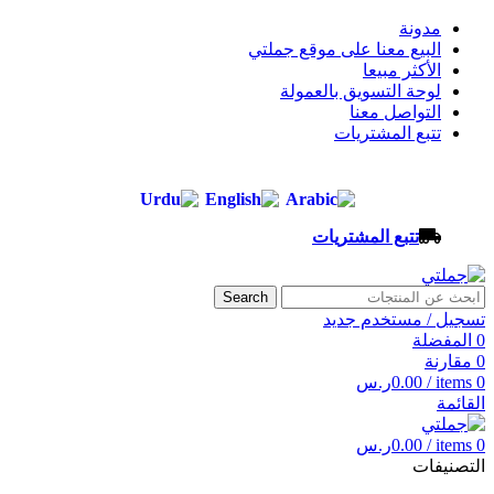
مدونة
البيع معنا على موقع جملتي
الأكثر مبيعا
لوحة التسويق بالعمولة
التواصل معنا
تتبع المشتريات
تتبع المشتريات
Search
تسجيل / مستخدم جديد
0
المفضلة
0
مقارنة
0
items
/
0.00
ر.س
القائمة
0
items
/
0.00
ر.س
التصنيفات