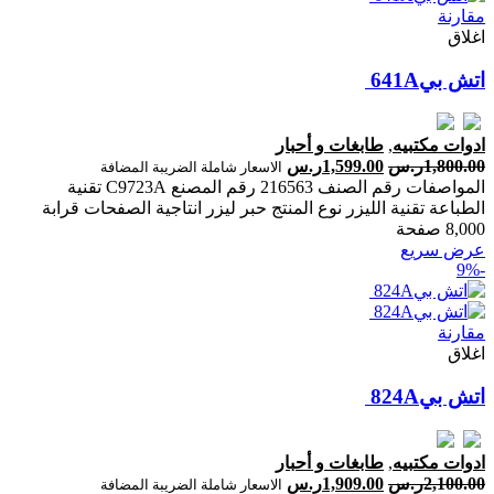
مقارنة
اغلاق
ادوات مكتبيه
,
طابغات و أحبار
1,800.00
ر.س
1,599.00
ر.س
الاسعار شاملة الضريبة المضافة
المواصفات رقم الصنف 216563 رقم المصنع C9723A تقنية
الطباعة تقنية الليزر نوع المنتج حبر ليزر انتاجية الصفحات ‎قرابة
8,000 صفحة‎
عرض سريع
-9%
مقارنة
اغلاق
اتش بي‎‎ ‎824‎A‎
ادوات مكتبيه
,
طابغات و أحبار
2,100.00
ر.س
1,909.00
ر.س
الاسعار شاملة الضريبة المضافة