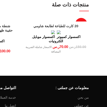
منتجات ذات صلة
Email
-53%
20 كارت للطباعة لطابعة شاومي
شنطة مد
حقيبة ظهر
متعددة 
اكسسوار كمبيوتر
,
اكسسوار موبايل
,
الكترونيات
اكس
70.00
ر.س
150.00
ر.س
الاسعار شاملة الضريبة
100.00
المضافة
معلومات عن جملتى :
التواصل معن
من نحن
خدمة العملا
عن جملتى
اتصل بنا