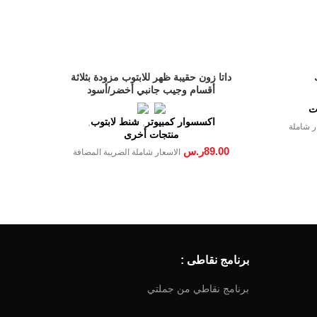
داتا زون حقيبة ظهر للابتوب مزودة بثلاثة
أقسام وجيب جانبي أخضر/أسود
ات
اكسسوار كمبيوتر
,
شنط لابتوب
,
ر شاملة
منتجات أخرى
89.00
ر.س
الاسعار شاملة الضريبة المضافة
برنامج نقاطى :
برنامج نقاطي من جملتي