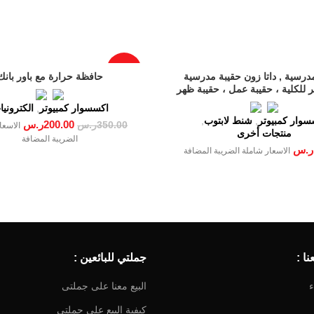
-43%
رسية , داتا زون حقيبة مدرسية
حافظة حرارة مع باور بانك
 للكلية ، حقيبة عمل ، حقيبة ظهر
الاستخدامات DZ-BP2061
اكسسوار كمبيوتر
,
الكتروني
سوار كمبيوتر
,
شنط لابتوب
,
200.00
ر.س
350.00
ر.س
الاسعا
منتجات أخرى
الضريبة المضافة
ر.س
الاسعار شاملة الضريبة المضافة
ا :
جملتي للبائعين :
ء
البيع معنا على جملتى
كيفية البيع على جملتى