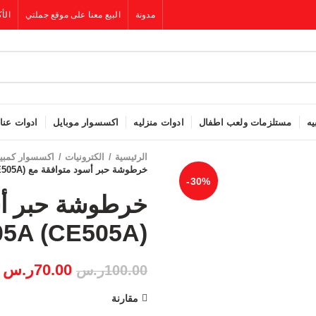
مدونة
البيع معنا على موقع جملتي
الأك
يه
مستلزمات ولعب اطفال
ادوات منزليه
اكسسوار موبايل
ادوات عنا
الرئيسية
الكترونيات
اكسسوار كمبيو
خرطوشة حبر أسود متوافقة مع UPC 05A (CE505A)
-30%
05A (CE505A)
70.00
ر.س
100.00
ر.س
مقارنة