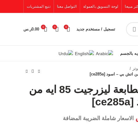
ثر مبيعا
لوحة التسويق بالعمولة
التواصل معنا
تتبع المشتريات
0
0
0
تسجيل / مستخدم جديد
0.00
ر.س
يه بالجسم
تر
خرطوشة حبر لطابعة ليزرجيت 85 ايه من
c]
الاسعار شاملة الضريبة المضافة