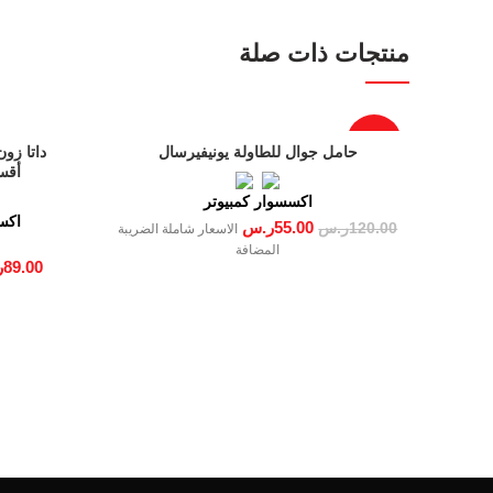
Facebook
منتجات ذات صلة
Instagram
YouTube
Email
-54%
حامل جوال للطاولة يونيفيرسال
داتا زون
أقس
اكسسوار كمبيوتر
اكس
55.00
ر.س
120.00
ر.س
الاسعار شاملة الضريبة
المضافة
89.00
ر