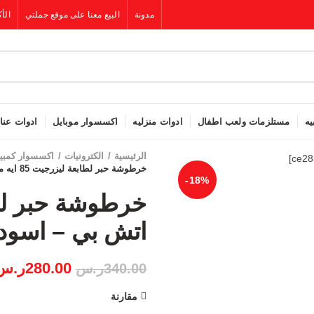
مدونة
البيع معنا على موقع جملتي
الأك
يه
مستلزمات ولعب اطفال
ادوات منزليه
اكسسوار موبايل
ادوات عنا
الرئيسية
الكترونيات
اكسسوار كمبيو
خرطوشة حبر لطابعة ليزرجيت 85 ايه من اتش بي – اسود [ce285a]
-18%
اتش بي – اسود [e285a
280.00
ر.س
340.00
ر.س
مقارنة