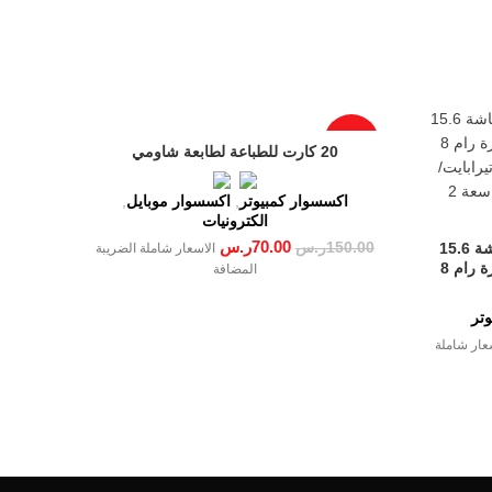
-53%
20 كارت للطباعة لطابعة شاومي
اكسسوار كمبيوتر
,
اكسسوار موبايل
,
الكترونيات
70.00
ر.س
ديل لابتوب إنسبايرون 3593، بشاشة 15.6
150.00
ر.س
الاسعار شاملة الضريبة
بوصة ومعالج كور i7 1065U/ ذاكرة رام 8
المضافة
بايت/ محرك أقراص صلبة 1 تيرابايت/
بطاقة رسومات إنفيديا MX 230 سعة 2
تر
عار شاملة