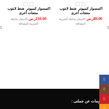
منفذ شحن يو اس بي للطالبات
الجامعيات للنساء والرجال ،
اكسسوار كمبيوتر
,
شنط لابتوب
,
اكسسوار كمبيوتر
,
شنط لابتوب
,
يناسب الكمبيوتر المحمول بحجم
منتجات أخرى
منتجات أخرى
15.6 بوصة Dz-1090 ، للجنسين
85.00
ر.س
110.00
ر.س
الاسعار شاملة الضريبة
الاسعار شاملة
، أسود
المضافة
الضريبة المضافة
Facebook
Instagram
YouTube
معلومات عن جملتى :
Email