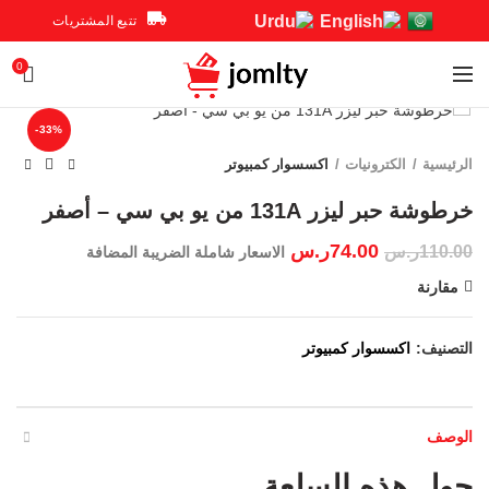
تتبع المشتريات
0
Click to enlarge
-33%
الرئيسية
الكترونيات
اكسسوار كمبيوتر
خرطوشة حبر ليزر 131A من يو بي سي – أصفر
74.00
ر.س
110.00
ر.س
الاسعار شاملة الضريبة المضافة
مقارنة
التصنيف:
اكسسوار كمبيوتر
الوصف
حول هذه السلعة