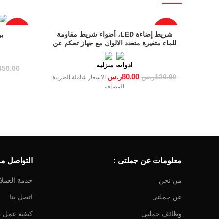
-12%
-33%
شريط إضاءة LED، أضواء شريط مقاومة
بو
للماء متغيرة متعدد الالوان مع جهاز تحكم عن
بعد، للتلفزيون وغرفة النوم وتزيين المنزل
والحفلة والهواء الطلق،
ادوات منزليه
450.00
80.00
ر.س
120.00
ر.س
الاسعار شاملة الضريبة
المضافة
معلومات عن جملتى :
التواصل معن
من نحن
خدمة العملا
عن جملتى
اتصل بنا
وظائف جملتى
كيفية عمل 