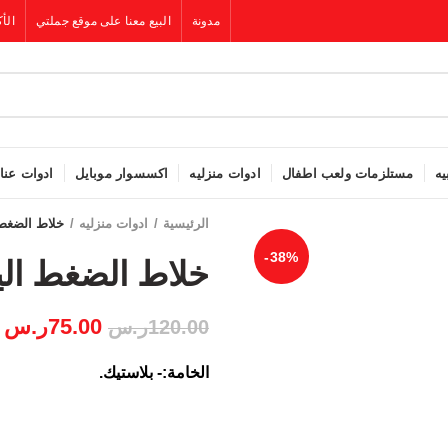
مدونة
البيع معنا على موقع جملتي
الأك
يه
مستلزمات ولعب اطفال
ادوات منزليه
اكسسوار موبايل
ادوات عنا
الرئيسية
ادوات منزليه
خلاط الضغط ا
-38%
خلاط الضغط اليدو
75.00
ر.س
120.00
ر.س
الخامة:- بلاستيك.