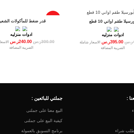
-20%
قدر ضغط للمأكولات الشعبي
رسيلا طقم اواني 10 قطع
ادوات منزليه
ادوات منزليه
240.00
ر.س
395.00
ر.س
300.00
ر.س
الاسعا
ر.س
الاسعار شاملة
الضريبة المضافة
الضريبة المضافة
ا :
جملتي للبائعين :
ء
البيع معنا على جملتى
كيفية البيع على جملتى
طلب شراء
برنامج التسويق بالعمولة