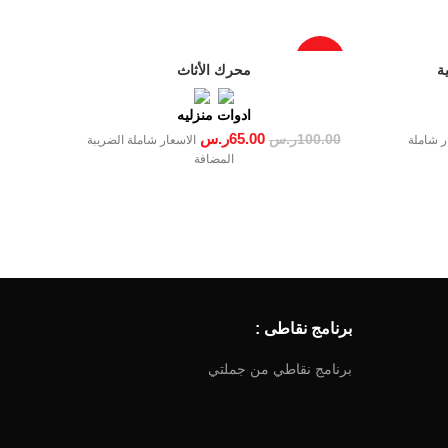
-35%
ة
محرك الأثاث
ادوات منزليه
65.00
ر.س
100.00
ر.س
ر شاملة
الاسعار شاملة الضريبة
المضافة
برنامج نقاطى :
برنامج نقاطي من جملتي