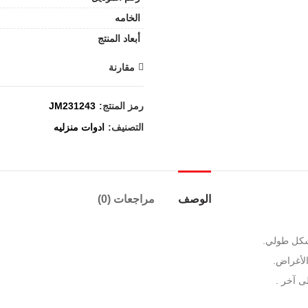
الخامه
أبعاد المنتج
مقارنة
رمز المنتج:
JM231243
التصنيف:
ادوات منزليه
الوصف
مراجعات (0)
بشكل طولي.
ى آخر .