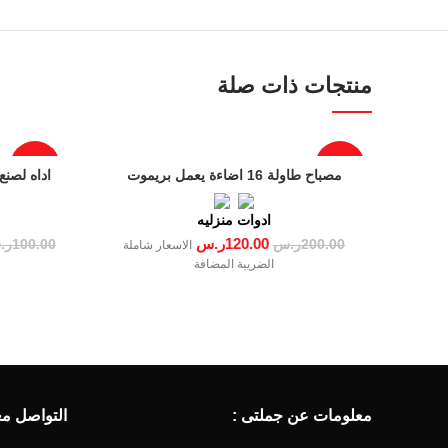
Instagram
YouTube
منتجات ذات صلة
Email
-35%
-40%
مصباح طاولة 16 اضاءة يعمل بريموت
اداه لصنع
ادوات منزليه
120.00
ر.س
200.00
ر.س
100.00
ر.
الاسعار شاملة
الضريبة المضافة
معلومات عن جملتى :
التواصل معن