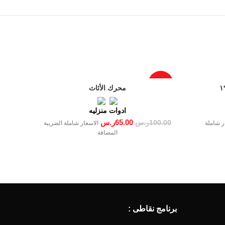
-35%
محرك الأثاث
ادوات منزليه
65.00
ر.س
100.00
ر.س
ر شاملة
الاسعار شاملة الضريبة
المضافة
برنامج نقاطى :