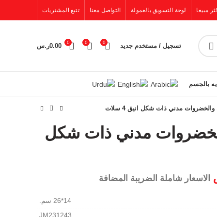
ثر مبيعا
لوحة التسويق بالعمولة
التواصل معنا
تتبع المشتريات
0
0
0
تسجيل / مستخدم جديد
0.00
ر.س
يه بالجسم
والخضروات مدني ذات شكل انيق 4 سلات
الخضروات مدني ذات شكل
الاسعار شاملة الضريبة المضافة
14*26 سم.
JM231243