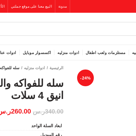
مدونة
البيع معنا على موقع جملتي
الأك
يه
مستلزمات ولعب اطفال
ادوات منزليه
اكسسوار موبايل
ادوات عنا
الرئيسية
ادوات منزليه
سله للفواكه 
-24%
سله للفواكه و
انيق 4 سلات
260.00
ر.س
340.00
ر.س
ابعاد السلة الواحد
رقم الموديل