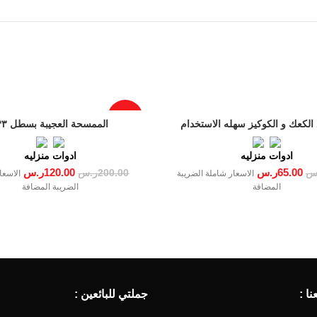
-40%
 الكعك و الكوكيز سهله الاستخدام
الممسحة العجيبة بسطل ٣*١
ادوات منزليه
ادوات منزليه
65.00
ر.س
120.00
ر.س
س
200.00
ر.س
الاسعار شاملة الضريبة
الاسعا
المضافة
الضريبة المضافة
ا :
جملتي للبائعين :