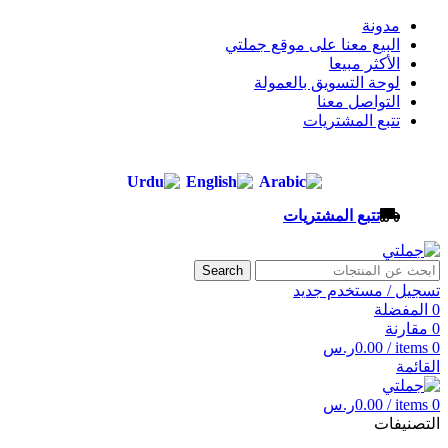
مدونة
البيع معنا على موقع جملتي
الأكثر مبيعا
لوحة التسويق بالعمولة
التواصل معنا
تتبع المشتريات
تتبع المشتريات
Search
تسجيل / مستخدم جديد
0
المفضلة
0
مقارنة
0
items
/
0.00
ر.س
القائمة
0
items
/
0.00
ر.س
التصنيفات