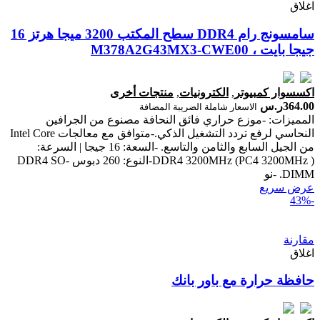
اغلاق
سامسونج رام DDR4 سطح المكتب 3200 ميجا هرتز 16
جيجا بايت ، M378A2G43MX3-CWE00
اكسسوار كمبيوتر
,
الكترونيات
,
منتجات أخرى
364.00
ر.س
الاسعار شاملة الضريبة المضافة
المميزات: -موزع حراري فائق النحافة مصنوع من الجرافين
النحاسي لرفع تردد التشغيل الذكي.-متوافق مع معالجات Intel Core
من الجيل السابع والثامن والتاسع. -السعة: 16 جيجا | السرعة:
DDR4 3200MHz (PC4 3200MHz )-النوع: 260 دبوس DDR4 SO-
DIMM. -نو
عرض سريع
-43%
مقارنة
اغلاق
حافظة حرارة مع باور بانك