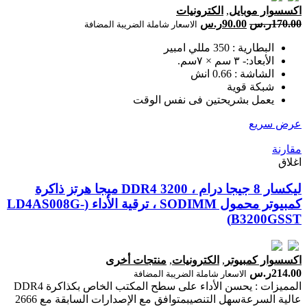
اكسسوار موبايل
,
الكترونيات
170.00
ر.س
90.00
ر.س
الاسعار شاملة الضريبة المضافة
البطارية : 350 مللي امبير
الأبعاد:- ٣ سم × ٧سم.
الشاشة : 0.66 انش
شبكة قوية
يعمل بشريحتين فى نفس الوقت
عرض سريع
مقارنة
اغلاق
ليكسار 8 جيجا درام ، DDR4 3200 ميجا هرتز ذاكرة
كمبيوتر محمول SODIMM ، ترقية الأداء (LD4AS008G-
B3200GSST)
اكسسوار كمبيوتر
,
الكترونيات
,
منتجات أخرى
214.00
ر.س
الاسعار شاملة الضريبة المضافة
المميزات : يحسن الأداء على سطح المكتب الخاص بكذاكرة DDR4
عالية السرعةسهل التنصيبمتوافق مع الإصدارات السابقة مع 2666