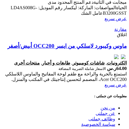
ميجابت في الثانيةدعم المنتج المحدود مدى
الحياةالمواصفات: الماركة: ليكسار رقم الموديل: LD4AS008G-
B3200GSSTعامل الشك
عرض سريع
مقارنة
اغلاق
ماوس وكيبورد لاسلكي من ايسر OCC200 أبيض/أصفر
الكترونيات
,
شاشات كومبيوتر
,
طابغات و أحبار
,
منتجات أخرى
64.00
ر.س
الاسعار شاملة الضريبة المضافة
استمتع بالحرية والراحة مع طقم لوحة المفاتيح والماوس اللاسلكي
Acer OCC200، المصمم لتحسين إنتاجيتك في المكتب والمنزل.
عرض سريع
معلومات عن جملتى :
من نحن
عن جملتى
وظائف جملتى
سياسة الخصوصية