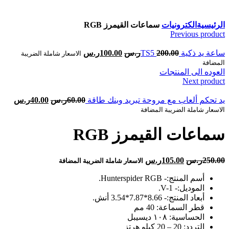
Click to enlarge
الرئيسية
الكترونيات
سماعات القيمرز RGB
Previous product
ساعة يد ذكية TS5
200.00
ر.س
100.00
ر.س
الاسعار شاملة الضريبة
المضافة
العوده الى المنتجات
Next product
يد تحكم ألعاب مع مروحة تبريد وبنك طاقة
60.00
ر.س
40.00
ر.س
الاسعار شاملة الضريبة المضافة
سماعات القيمرز RGB
250.00
ر.س
105.00
ر.س
الاسعار شاملة الضريبة المضافة
أسم المنتج:- Hunterspider RGB.
الموديل:- V-1.
أبعاد المنتج:- 8.66*7.87*3.54 أنش.
قطر السماعة: 40 مم
الحساسية: ١٠٨ ديسيبل
التردد: 20 – 20 كيلو هرتز