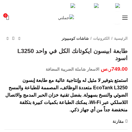
تتبع المشتريات
0
Click to enlarge
الرئيسية
الكترونيات
شاشات كومبيوتر
طابعة ابيسون ايكوتانك الكل في واحد L3250
اسود
749.00
ر.س
الاسعار شاملة الضريبة المضافة
استمتع بتوفير لا مثيل له وإنتاجية عالية مع طابعة إبسون
EcoTank L3250 متعددة الوظائف، المصممة للطباعة والمسح
الضوئي والنسخ بسهولة. بفضل تقنية خزان الحبر المدمج والاتصال
اللاسلكي عبر Wi-Fi، يمكنك الطباعة بكميات كبيرة بتكلفة
منخفضة جداً من أي جهاز ذكي.
مقارنة