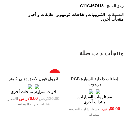
رمز المنتج:
C11CJ67418
التصنيفات:
الكترونيات
,
شاشات كومبيوتر
,
طابغات و أحبار
,
منتجات أخرى
منتجات ذات صلة
-42%
إضاءات داخلية للسيارة RGB
3 رول فويل لاصق ذهبي 2 متر
بريموت
ادوات منزليه
,
منتجات أخرى
مستلزمات السيارات
,
70.00
ر.س
120.00
ر.س
الاسعار
منتجات أخرى
شاملة الضريبة المضافة
80.00
ر.س
الاسعار شاملة الضريبة
المضافة