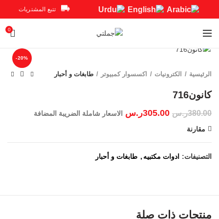
تتبع المشتريات
0
Click to enlarge
-20%
الرئيسية
الكترونيات
اكسسوار كمبيوتر
طابغات و أحبار
305.00
ر.س
380.00
ر.س
الاسعار شاملة الضريبة المضافة
مقارنة
التصنيفات:
ادوات مكتبيه
,
طابغات و أحبار
منتجات ذات صلة