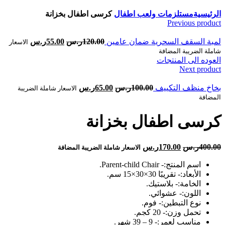
Click to enlarge
الرئيسية
مستلزمات ولعب اطفال
كرسى اطفال بخزانة
Previous product
لمبة السقف السحرية ضمان عامين
120.00
ر.س
55.00
ر.س
الاسعار
شاملة الضريبة المضافة
العوده الى المنتجات
Next product
بخاخ منظف التكييف
100.00
ر.س
65.00
ر.س
الاسعار شاملة الضريبة
المضافة
كرسى اطفال بخزانة
400.00
ر.س
170.00
ر.س
الاسعار شاملة الضريبة المضافة
اسم المنتج:- Parent-child Chair.
الأبعاد:- تقريبًا 30×30×15 سم.
الخامة:- بلاستيك.
اللون:- عشوائي.
نوع التبطين:- فوم.
تحمل وزن:- 20 كجم.
مناسب لعمر:- 9 – 39 شهر.