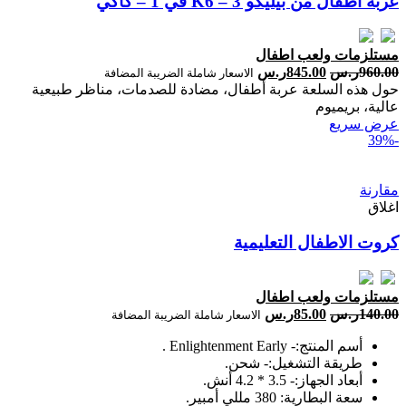
عربة اطفال من بيليكو K6 – 3 في 1 – كاكي
مستلزمات ولعب اطفال
960.00
ر.س
845.00
ر.س
الاسعار شاملة الضريبة المضافة
حول هذه السلعة عربة أطفال، مضادة للصدمات، مناظر طبيعية
عالية، بريميوم
عرض سريع
-39%
مقارنة
اغلاق
كروت الاطفال التعليمية
مستلزمات ولعب اطفال
140.00
ر.س
85.00
ر.س
الاسعار شاملة الضريبة المضافة
أسم المنتج:- Enlightenment Early .
طريقة التشغيل:- شحن.
أبعاد الجهاز:- 3.5 * 4.2 أنش.
سعة البطارية: 380 مللي أمبير.