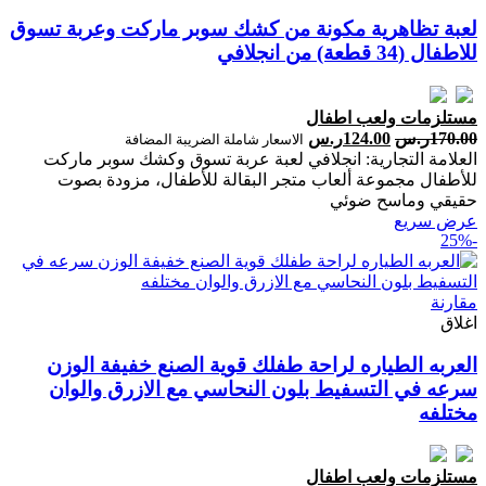
لعبة تظاهرية مكونة من كشك سوبر ماركت وعربة تسوق
للاطفال (34 قطعة) من انجلافي
مستلزمات ولعب اطفال
170.00
ر.س
124.00
ر.س
الاسعار شاملة الضريبة المضافة
العلامة التجارية: انجلافي لعبة عربة تسوق وكشك سوبر ماركت
للأطفال مجموعة ألعاب متجر البقالة للأطفال، مزودة بصوت
حقيقي وماسح ضوئي
عرض سريع
-25%
مقارنة
اغلاق
العربه الطياره لراحة طفلك قوية الصنع خفيفة الوزن
سرعه في التسفيط بلون النحاسي مع الازرق والوان
مختلفه
مستلزمات ولعب اطفال