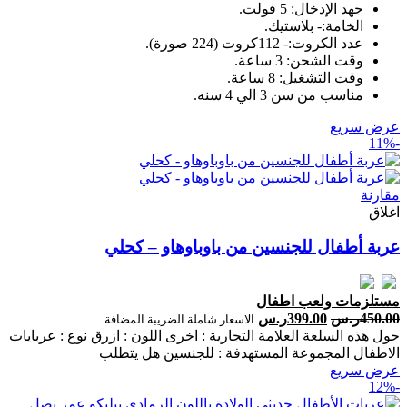
جهد الإدخال: 5 فولت.
الخامة:- بلاستيك.
عدد الكروت:- 112كروت (224 صورة).
وقت الشحن: 3 ساعة.
وقت التشغيل: 8 ساعة.
مناسب من سن 3 الي 4 سنه.
عرض سريع
-11%
مقارنة
اغلاق
عربة أطفال للجنسين من باوباوهاو – كحلي
مستلزمات ولعب اطفال
450.00
ر.س
399.00
ر.س
الاسعار شاملة الضريبة المضافة
حول هذه السلعة العلامة التجارية : اخرى اللون : ازرق نوع : عربايات
الاطفال المجموعة المستهدفة : للجنسين هل يتطلب
عرض سريع
-12%