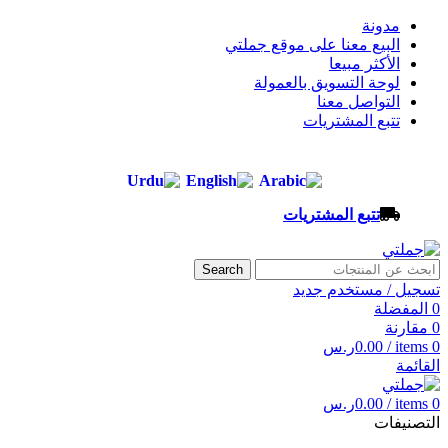
مدونة
البيع معنا على موقع جملتي
الأكثر مبيعا
لوحة التسويق بالعمولة
التواصل معنا
تتبع المشتريات
تتبع المشتريات
Search
تسجيل / مستخدم جديد
0
المفضلة
0
مقارنة
0
items
/
0.00
ر.س
القائمة
0
items
/
0.00
ر.س
التصنيفات