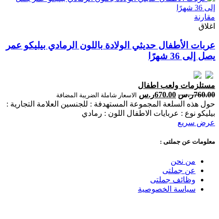
مقارنة
اغلاق
عربات الأطفال حديثي الولادة باللون الرمادي بيليكو عمر
يصل إلى 36 شهرًا
مستلزمات ولعب اطفال
760.00
ر.س
670.00
ر.س
الاسعار شاملة الضريبة المضافة
حول هذه السلعة المجموعة المستهدفة : للجنسين العلامة التجارية :
بيليكو نوع : عربايات الاطفال اللون : رمادي
عرض سريع
معلومات عن جملتى :
من نحن
عن جملتى
وظائف جملتى
سياسة الخصوصية