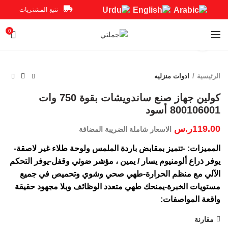
تتبع المشتريات
0
Click to enlarge
الرئيسية
ادوات منزليه
كولين جهاز صنع ساندويشات بقوة 750 وات
800106001 أسود
119.00
ر.س
الاسعار شاملة الضريبة المضافة
المميزات: -تتميز بمقابض باردة الملمس ولوحة طلاء غير لاصقة-
يوفر ذراع ألومنيوم يسار / يمين ، مؤشر ضوئي وقفل-يوفر التحكم
الآلي مع منظم الحرارة-طهي صحي وشوي وتحميص في جميع
مستويات الخبرة-يمنحك طهي متعدد الوظائف وبلا مجهود حقيقة
واقعة المواصفات:
مقارنة