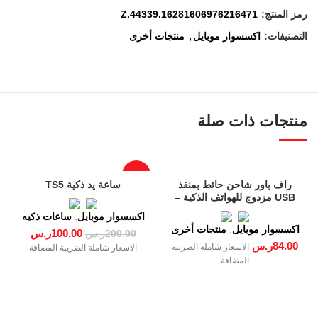
رمز المنتج:
Z.44339.16281606976216471
التصنيفات:
اكسسوار موبايل
,
منتجات أخرى
منتجات ذات صلة
-50%
راف باور شاحن حائط بمنفذ
ساعة يد ذكية TS5
USB مزدوج للهواتف الذكية –
RP-PC006-UK
اكسسوار موبايل
,
ساعات ذكيه
اكسسوار موبايل
,
منتجات أخرى
100.00
ر.س
200.00
ر.س
84.00
ر.س
الاسعار شاملة الضريبة
الاسعار شاملة الضريبة المضافة
المضافة