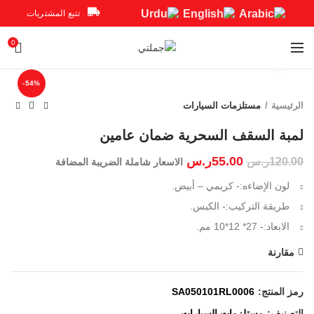
تتبع المشتريات
0
Click to enlarge
-54%
الرئيسية
مستلزمات السيارات
لمبة السقف السحرية ضمان عامين
55.00
ر.س
120.00
ر.س
الاسعار شاملة الضريبة المضافة
لون الإضاءه:- كريمي – أبيض.
طريقة التركيب:- الكبس.
الابعاد:- 27* 12*10 مم.
مقارنة
رمز المنتج:
SA050101RL0006
التصنيف:
مستلزمات السيارات