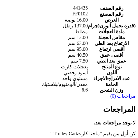
441435
رقم الصنف
FF0102
رقم المصنع
العرض
‎16.00 بوصة‎
(قدرة تحمل الوزن(جرام
‎137.00 رطل‎
مادة العجلات
مقاس العجلة
‎12.00 سم‎
الارتفاع بعد الطي
‎63.00 سم‎
أقصى ارتفاع
‎95.00 سم‎
أقصى عمق
‎40.50 سم‎
عمق بعد الطي
‎7.50 سم‎
نوع المنتج
بعجلات كارت
اللون
أسود وفضي
عدد الادراج/الاجزاء
مستوى واحد
الخامة
6.6
وزن الشحن
مراجعات (0)
المراجعات
لا توجد مراجعات بعد.
كن أول من يقيم “‎‎ماجنا كارت‎‎ ‎Trolley Cart‎”