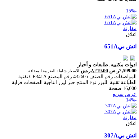
-15%
مقارنة
اغلاق
اتش بي‎‎ ‎651‎A‎
ادوات مكتبيه
,
طابغات و أحبار
2,599.00
ر.س
2,219.00
ر.س
الاسعار شاملة الضريبة المضافة
المواصفات رقم الصنف 432605 رقم المصنع CE341A تقنية
الطباعة تقنية الليزر نوع المنتج حبر ليزر انتاجية الصفحات ‎قرابة
16,000 صفحة‎
عرض سريع
-14%
مقارنة
اغلاق