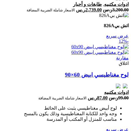
ادوات مكتبيه
,
طابغات و أحبار
3,200.00
ر.س
2,739.00
ر.س
الاسعار شاملة الضريبة المضافة
اتش بي‎‎ ‎826‎A
عرض سريع
-12%
مقارنة
اغلاق
لوح مغناطيسي ابيض 60×90
ادوات مكتبيه
99.00
ر.س
87.00
ر.س
الاسعار شاملة الضريبة المضافة
لوح أبيض مغناطيسي يثبت على الحائط
وجه واحد للكتابة المغناطيسية وذلك يكون بالمسح
مناسب للمنزل أو المكتب أو المدرسة
عرض سريع