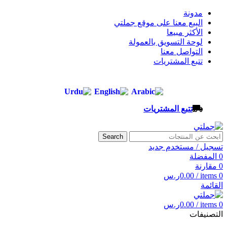
مدونة
البيع معنا على موقع جملتي
الأكثر مبيعا
لوحة التسويق بالعمولة
التواصل معنا
تتبع المشتريات
تتبع المشتريات
Search
تسجيل / مستخدم جديد
0
المفضلة
0
مقارنة
0
items
/
0.00
ر.س
القائمة
0
items
/
0.00
ر.س
التصنيفات