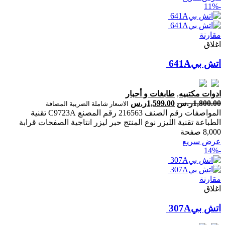
-11%
مقارنة
اغلاق
ادوات مكتبيه
,
طابغات و أحبار
1,800.00
ر.س
1,599.00
ر.س
الاسعار شاملة الضريبة المضافة
المواصفات رقم الصنف 216563 رقم المصنع C9723A تقنية
الطباعة تقنية الليزر نوع المنتج حبر ليزر انتاجية الصفحات ‎قرابة
8,000 صفحة‎
عرض سريع
-14%
مقارنة
اغلاق