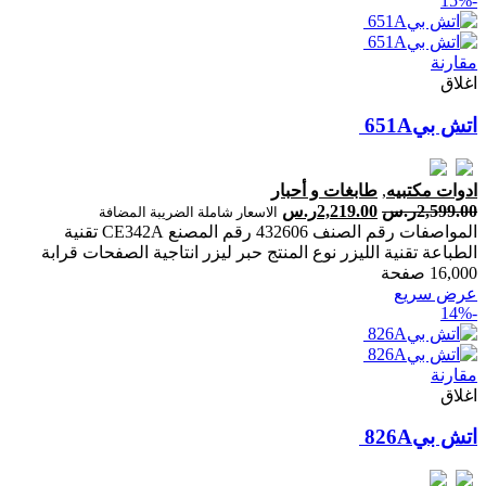
-15%
مقارنة
اغلاق
ادوات مكتبيه
,
طابغات و أحبار
2,599.00
ر.س
2,219.00
ر.س
الاسعار شاملة الضريبة المضافة
المواصفات رقم الصنف 432606 رقم المصنع CE342A تقنية
الطباعة تقنية الليزر نوع المنتج حبر ليزر انتاجية الصفحات ‎قرابة
16,000 صفحة‎
عرض سريع
-14%
مقارنة
اغلاق
اتش بي‎‎ ‎826‎A