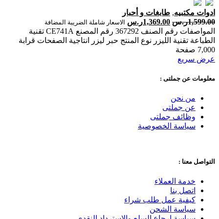
ادوات مكتبيه
,
طابغات و أحبار
1,599.00
ر.س
1,369.00
ر.س
الاسعار شاملة الضريبة المضافة
المواصفات رقم الصنف 367292 رقم المصنع CE741A تقنية
الطباعة تقنية الليزر نوع المنتج حبر ليزر انتاجية الصفحات ‎قرابة
7,000 صفحة‎
عرض سريع
معلومات عن جملتى :
من نحن
عن جملتى
وظائف جملتى
سياسة الخصوصية
التواصل معنا :
خدمة العملاء
اتصل بنا
كيفية عمل طلب شراء
سياسة الشحن
سياسة ارجاع السلع والاسترداد النقدى