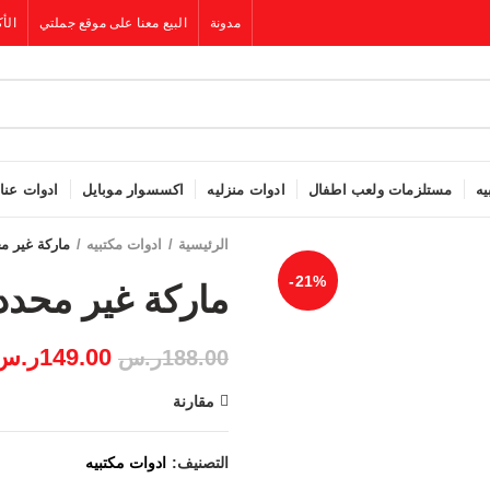
مدونة
البيع معنا على موقع جملتي
الأك
يه
مستلزمات ولعب اطفال
ادوات منزليه
اكسسوار موبايل
ادوات عنا
الرئيسية
ادوات مكتبيه
-21%
149.00
ر.س
188.00
ر.س
مقارنة
التصنيف:
ادوات مكتبيه