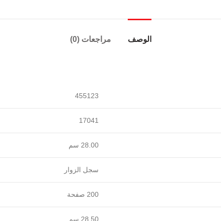
الوصف
مراجعات (0)
455123
17041
‎28.00 سم‎
سجل الزوار
‎200‎ صفحة‎
‎28.50 سم‎