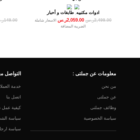
ادوات مكتبيه
,
طابغات و أحبار
2,059.00
ر.س
2,499.00
ر.س
149.00
ر.
الاسعار شاملة
الضريبة المضافة
معلومات عن جملتى :
التواصل معن
من نحن
خدمة العملا
عن جملتى
اتصل بنا
وظائف جملتى
كيفية عمل 
سياسة الخصوصية
سياسة الش
سياسة ارجاع