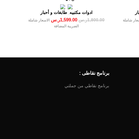
ار
ادوات مكتبيه
,
طابغات و أحبار
1,599.00
ر.س
1,800.00
ر.س
عار شاملة
الاسعار شاملة
الضريبة المضافة
برنامج نقاطى :
برنامج نقاطي من جملتي