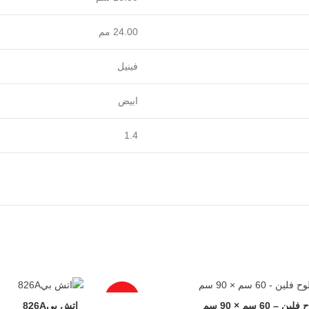
‎24.00 مم‎
فينيل
ابيض
1.4
-14%
لين – 60 سم × 90 سم
اتش بي‎‎ ‎826‎A