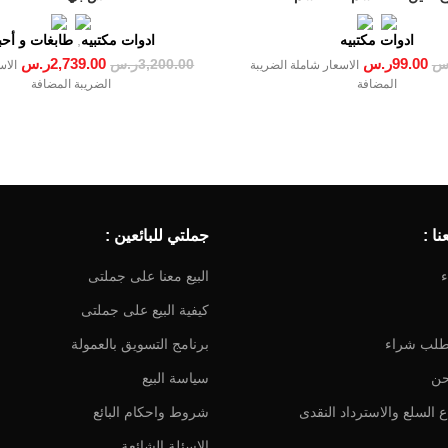
ادوات مكتبيه
ادوات مكتبيه
,
طابغات و أحب
99.00
ر.س
2,739.00
ر.س
س
3,200.00
ر.س
الاسعار شاملة الضريبة
الاس
المضافة
الضريبة المضافة
ا :
جملتي للبائعين :
ء
البيع معنا على جملتى
كيفية البيع على جملتى
طلب شراء
برنامج التسويق بالعمولة
حن
سياسة البيع
 السلع والاسترداد النقدى
شروط واحكام البائع
الاسئلة الشائعة