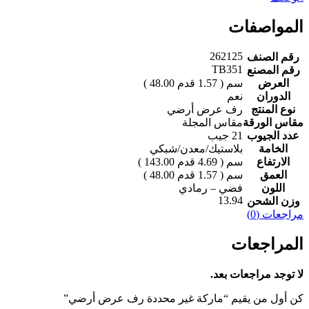
المواصفات
262125
رقم الصنف
TB351
رقم المصنع
العرض
الدوران
نعم
نوع المنتج
رف عرض أرضي
مقاس الورقة
مقاس المجلة
عدد الجيوب
‎21 جيب‎
الخامة
الارتفاع
العمق
اللون
فضي – رمادي
13.94
وزن الشحن
مراجعات (0)
المراجعات
لا توجد مراجعات بعد.
كن أول من يقيم “‎‎ماركة غير محددة‎‎ ‎رف عرض أرضي‎”