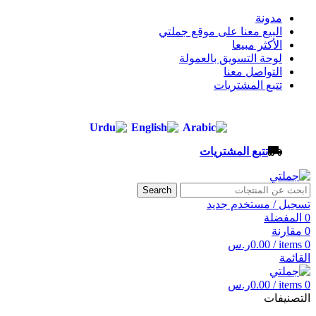
مدونة
البيع معنا على موقع جملتي
الأكثر مبيعا
لوحة التسويق بالعمولة
التواصل معنا
تتبع المشتريات
تتبع المشتريات
Search
تسجيل / مستخدم جديد
0
المفضلة
0
مقارنة
0
items
/
0.00
ر.س
القائمة
0
items
/
0.00
ر.س
التصنيفات