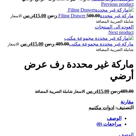
Previous product
500.00
ر.س
415.00
ر.س
الاسعار
شاملة الضريبة المضافة
العوده الى المنتجات
Next product
489.00
ر.س
415.00
ر.س
الاسعار
شاملة الضريبة المضافة
‎‎ماركة غير محددة‎‎ ‎رف عرض
أرضي‎
489.00
ر.س
415.00
ر.س
الاسعار شاملة الضريبة المضافة
مقارنة
التصنيف:
ادوات مكتبيه
الوصف
مراجعات (0)
الوصف