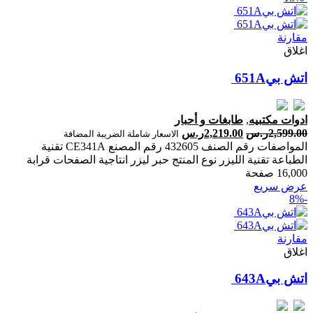
مقارنة
اغلاق
اتش بي‎‎ ‎651‎A‎
ادوات مكتبيه
,
طابغات و أحبار
2,599.00
ر.س
2,219.00
ر.س
الاسعار شاملة الضريبة المضافة
المواصفات رقم الصنف 432605 رقم المصنع CE341A تقنية
الطباعة تقنية الليزر نوع المنتج حبر ليزر انتاجية الصفحات ‎قرابة
16,000 صفحة‎
عرض سريع
-8%
مقارنة
اغلاق