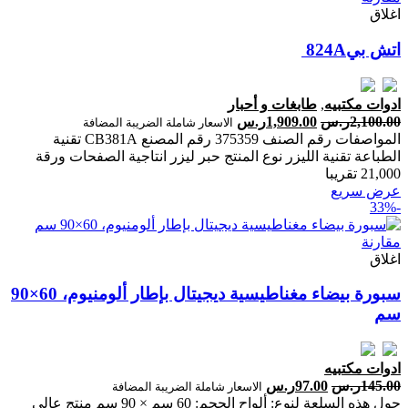
اغلاق
اتش بي‎‎ ‎824‎A‎
ادوات مكتبيه
,
طابغات و أحبار
2,100.00
ر.س
1,909.00
ر.س
الاسعار شاملة الضريبة المضافة
المواصفات رقم الصنف 375359 رقم المصنع CB381A تقنية
الطباعة تقنية الليزر نوع المنتج حبر ليزر انتاجية الصفحات ‎ورقة
‎21‎,‎000‎ تقريبا‎
عرض سريع
-33%
مقارنة
اغلاق
سبورة بيضاء مغناطيسية ديجيتال بإطار ألومنيوم، 60×90
سم
ادوات مكتبيه
145.00
ر.س
97.00
ر.س
الاسعار شاملة الضريبة المضافة
حول هذه السلعة لنوع: ألواح الحجم: 60 سم × 90 سم منتج عالي