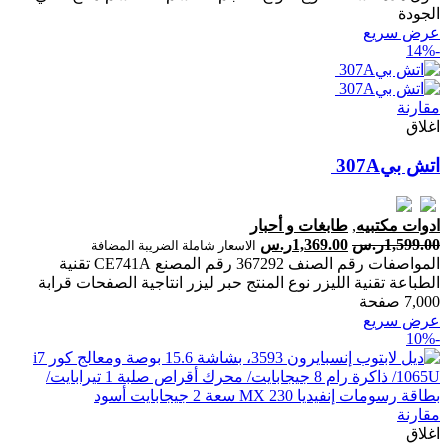
الجودة
عرض سريع
-14%
مقارنة
اغلاق
ادوات مكتبيه
,
طابغات و أحبار
1,599.00
ر.س
1,369.00
ر.س
الاسعار شاملة الضريبة المضافة
المواصفات رقم الصنف 367292 رقم المصنع CE741A تقنية
الطباعة تقنية الليزر نوع المنتج حبر ليزر انتاجية الصفحات ‎قرابة
7,000 صفحة‎
عرض سريع
-10%
مقارنة
اغلاق