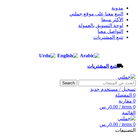
مدونة
البيع معنا على موقع جملتي
الأكثر مبيعا
لوحة التسويق بالعمولة
التواصل معنا
تتبع المشتريات
تتبع المشتريات
Search
تسجيل / مستخدم جديد
0
المفضلة
0
مقارنة
0
items
/
0.00
ر.س
القائمة
0
items
/
0.00
ر.س
التصنيفات