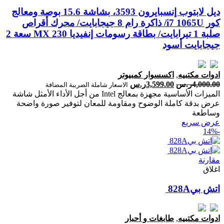
ديل لابتوب إنسبايرون 3593، بشاشة 15.6 بوصة ومعالج
كور i7 1065U/ ذاكرة رام 8 جيجابايت/ محرك أقراص
صلبة 1 تيرابايت/ بطاقة رسومات إنفيديا MX 230 سعة 2
جيجابايت أسود
ادوات مكتبيه
,
اكسسوار كمبيوتر
4,000.00
ر.س
3,599.00
ر.س
الاسعار شاملة الضريبة المضافة
الميزات الأساسية مجهزة بمعالج Intel من أجل الأداء الأمثل شاشة
عرض بدقة كاملة الوضوح ومقاومة للمعان لتوفير صورة واضحة
وساطعة
عرض سريع
-14%
مقارنة
اغلاق
ادوات مكتبيه
,
طابغات و أحبار