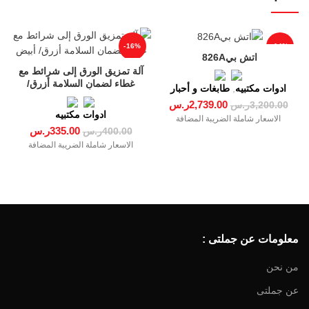
-16%
-14%
اتش بي‎‎ ‎826‎A
آلة تمزيق الورق إلى شرائط مع
غطاء لضمان السلامة أزرق/
ادوات مكتبيه
,
طابغات و أحبار
أبيض
2,739.00
ر.س
3,200.00
ر.س
ادوات مكتبيه
الاسعار شاملة الضريبة المضافة
335.00
ر.س
400.00
ر.س
الاسعار شاملة الضريبة المضافة
معلومات عن جملتى :
من نحن
عن جملتى