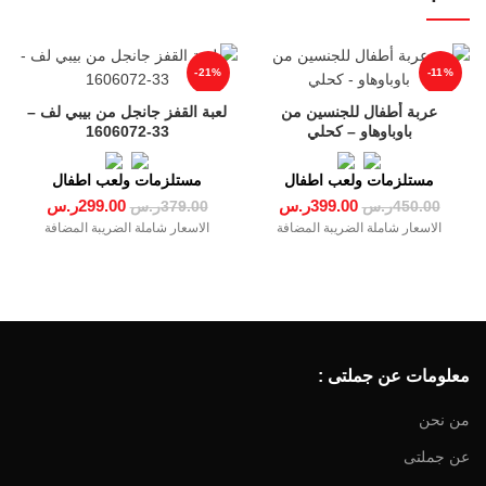
-21%
-11%
عربة أطفال للجنسين من
لعبة القفز جانجل من بيبي لف –
باوباوهاو – كحلي
33-1606072
مستلزمات ولعب اطفال
مستلزمات ولعب اطفال
399.00
ر.س
299.00
ر.س
450.00
ر.س
379.00
ر.س
الاسعار شاملة الضريبة المضافة
الاسعار شاملة الضريبة المضافة
معلومات عن جملتى :
من نحن
عن جملتى