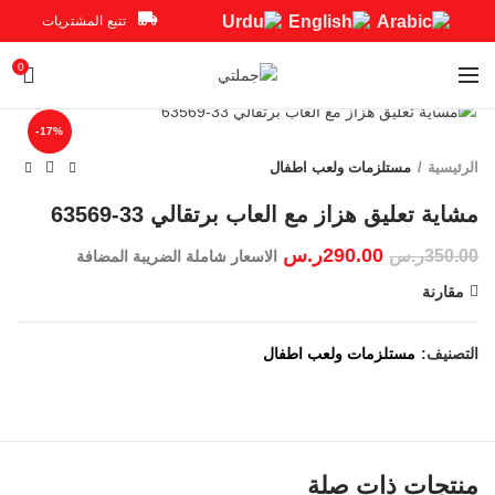
تتبع المشتريات
0
Click to enlarge
-17%
الرئيسية
مستلزمات ولعب اطفال
مشاية تعليق هزاز مع العاب برتقالي 33-63569
290.00
ر.س
350.00
ر.س
الاسعار شاملة الضريبة المضافة
مقارنة
التصنيف:
مستلزمات ولعب اطفال
منتجات ذات صلة