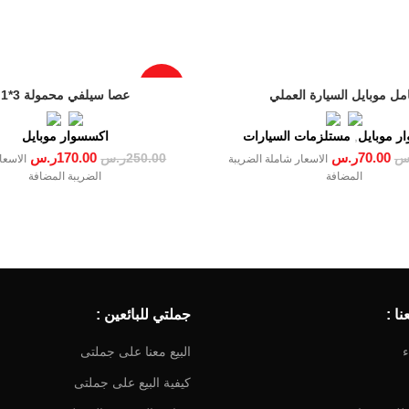
-32%
مل موبايل السيارة العملي
عصا سيلفي محمولة 3*1
ر موبايل
,
مستلزمات السيارات
اكسسوار موبايل
70.00
ر.س
170.00
ر.س
س
250.00
ر.س
الاسعار شاملة الضريبة
الاسعا
المضافة
الضريبة المضافة
ا :
جملتي للبائعين :
ء
البيع معنا على جملتى
كيفية البيع على جملتى