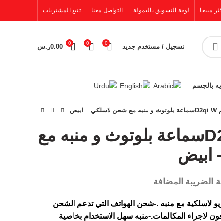
ثر مبيعا
لوحة التسويق بالعمولة
التواصل معنا
تتبع المشتريات
0
0
0
تسجيل / مستخدم جديد
0.00
ر.س
يه بالجسم
كي – ابيض
هوم تايم D2qi-Wسماعة بلوتوث و منبه مع
 ابيض
ة الضريبة المضافة
 لاسلكية مع منبه .-شحن الهواتف التي تدعم الشحن
فون لاجراء المكالمات.-منبه سهل الاستخدام بخاصية