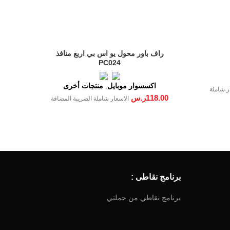
راف باور محول يو اس بي اربع منافذ
PC024
اكسسوار موبايل
,
منتجات أخرى
ر شاملة
118.00
ر.س
الاسعار شاملة الضريبة المضافة
برنامج نقاطى :
برنامج نقاطي من جملتي