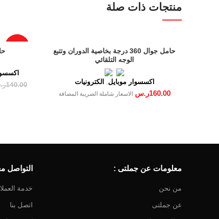
منتجات ذات صلة
YouTube
Email
-50%
حامل جوال 360 درجة بخاصية الدوران وتتبع
حا
الوجه التلقائي
اكسسوا
اكسسوار موبايل
,
الكترونيات
140.00
ر.
160.00
ر.س
الاسعار شاملة الضريبة المضافة
معلومات عن جملتى :
التواصل معن
من نحن
خدمة العملا
عن جملتى
اتصل بنا