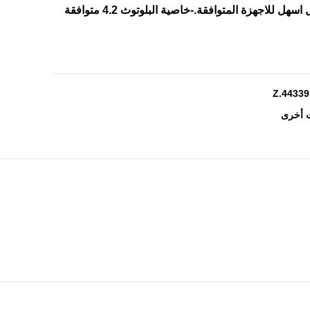
الغفوة.-خاصية ان اف سي لاتصال اسهل للاجهزة المتوافقة.-خاصية البلوتوث 4.2 متوافقة
Z.4433
 أخرى