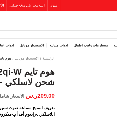
مدونة
البيع معنا على موقع جملتي
الأك
يه
مستلزمات ولعب اطفال
ادوات منزليه
اكسسوار موبايل
ادوات عنا
الرئيسية
اكسسوار موبايل
هوم تايم D2qi-Wسماعة بلوتوث و منبه مع شحن لاسل
شحن لاسلكي –
209.00
ر.س
الاسعار شامل
تعريف المنتج-سماعة صوت ستيريو
اللاسلكي .-راديوم أف أم.-ميكرو